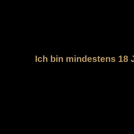
MEYBORG
Der Zutritt zu unserer Webseite und
das gesetzlich vorgeschriebene Minde
Ich bin mindestens 18 J
MEYBORG ist ein Kornbrand norddeutscher Brennar