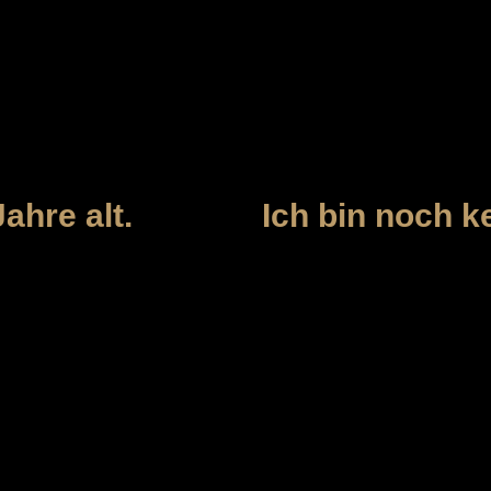
 unserem Shop ist Personen vorbehalten, die
stalter von 18 Jahren erreicht haben.
ahre alt.
Ich bin noch ke
t.