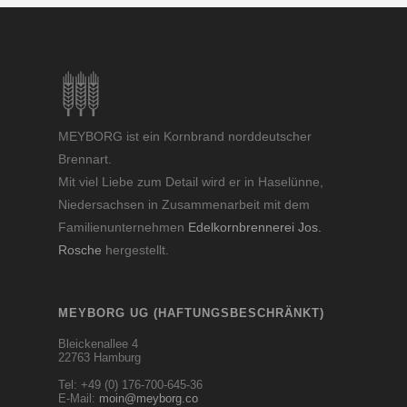
MEYBORG ist ein Kornbrand norddeutscher
Brennart.
Mit viel Liebe zum Detail wird er in Haselünne,
Niedersachsen in Zusammenarbeit mit dem
Familienunternehmen
Edelkornbrennerei Jos.
Rosche
hergestellt.
MEYBORG UG (HAFTUNGSBESCHRÄNKT)
Bleickenallee 4
22763 Hamburg
Tel: +49 (0) 176-700-645-36
E-Mail:
moin@meyborg.co