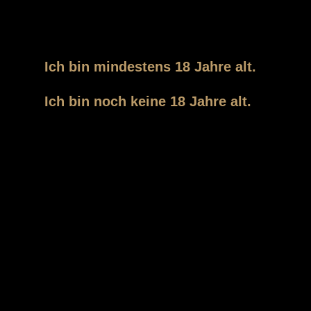
Personen vorbehalten, die das gesetzlich
vorgeschriebene Mindestalter von 18 Jahren erreicht
haben.
GETRÄNKE
PARADIES WOLF
Ich bin mindestens 18 Jahre alt.
Schanzenstrasse 7
Ich bin noch keine 18 Jahre alt.
20357 Hamburg