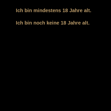
Arthur-Hoffmann-Straße 73 73
Ich bin mindestens 18 Jahre alt.
04275 Leipzig
Ich bin noch keine 18 Jahre alt.
MEYBORG ist ein Kornbrand norddeutscher
Brennart.
Mit viel Liebe zum Detail wird er in Haselünne,
Niedersachsen in Zusammenarbeit mit dem