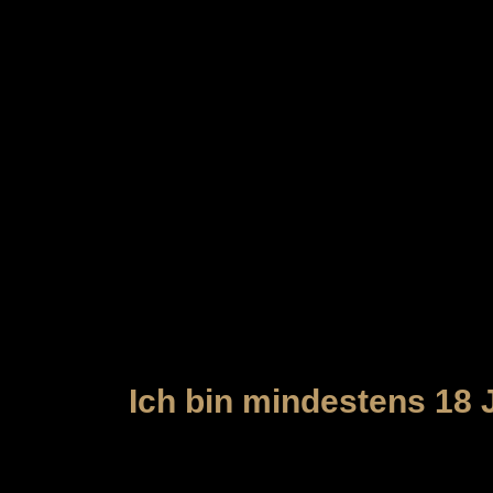
MEYBORG
Der Zutritt zu unserer Webseite und
das gesetzlich vorgeschriebene Minde
Ich bin mindestens 18 J