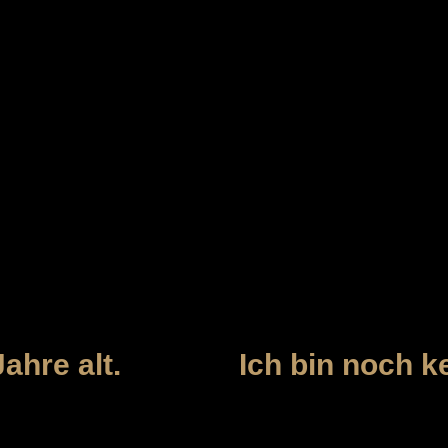
 unserem Shop ist Personen vorbehalten, die
stalter von 18 Jahren erreicht haben.
MUTTERLAND 
ahre alt.
Ich bin noch ke
Poststrasse 14-16
20354 Hamburg