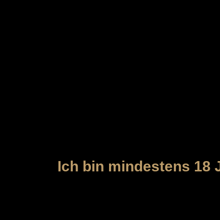
MEYBORG
Der Zutritt zu unserer Webseite und
das gesetzlich vorgeschriebene Minde
Ich bin mindestens 18 J