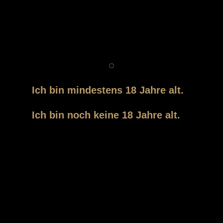
MEYBORG
Der Zutritt zu unserer Webseite und unserem Shop ist
Personen vorbehalten, die das gesetzlich
vorgeschriebene Mindestalter von 18 Jahren erreicht
haben.
Ich bin mindestens 18 Jahre alt.
Ich bin noch keine 18 Jahre alt.
SZENEDRINKS
Baaderstrasse 15
80469 München