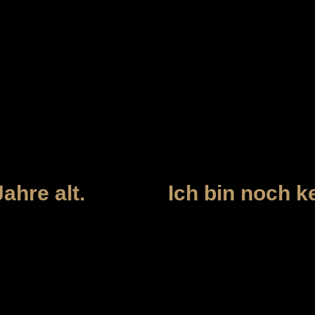
TRINKULTUR
Michelsberg 30
65183 Wiesbaden
 unserem Shop ist Personen vorbehalten, die
stalter von 18 Jahren erreicht haben.
ahre alt.
Ich bin noch ke