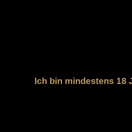
MEYBORG
Der Zutritt zu unserer Webseite und
das gesetzlich vorgeschriebene Minde
Ich bin mindestens 18 J