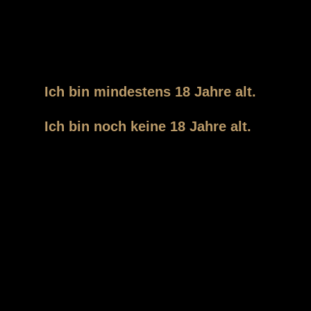
Der Zutritt zu unserer Webseite und unserem Shop ist
Personen vorbehalten, die das gesetzlich
vorgeschriebene Mindestalter von 18 Jahren erreicht
haben.
Ich bin mindestens 18 Jahre alt.
WHATEVER
Ich bin noch keine 18 Jahre alt.
Torstrasse 155
10115 Berlin