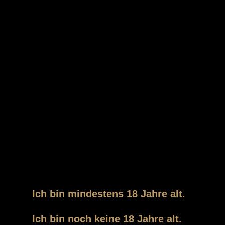
*
Nachname
*
E-Mail
*
Passwort
MEYBORG
6 Buchstaben minimum
Der Zutritt zu unserer Webseite und unserem Shop ist
Personen vorbehalten, die das gesetzlich
vorgeschriebene Mindestalter von 18 Jahren erreicht
*
Passwortbestätigung
haben.
Ich bin mindestens 18 Jahre alt.
Ich bin noch keine 18 Jahre alt.